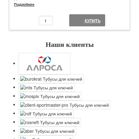
Диаметр 40 мм
Подробнее
Цвет серый алюминий
Есть отверстия для пломбы
КУПИТЬ
Минимальный заказ от 1 шт
Наши клиенты