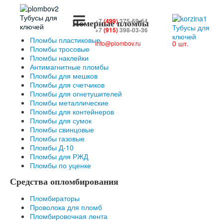
≡
+7
(499)
375-69-64
Номерные пломбы
+7
(915)
398-03-36
Пломбы пластиковые
0 шт.
info@plombov.ru
Пломбы тросовые
Пломбы наклейки
Антимагнитные пломбы
Пломбы для мешков
Пломбы для счетчиков
Пломбы для огнетушителей
Пломбы металлические
Пломбы для контейнеров
Пломбы для сумок
Пломбы свинцовые
Пломбы газовые
Пломбы Д-10
Пломбы для РЖД
Пломбы по уценке
Средства опломбирования
Пломбираторы
Проволока для пломб
Пломбировочная лента