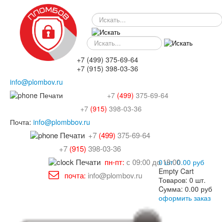
SEARCH
SEARCH-
M
+7
(499)
375-69-64
+7
(915)
398-03-36
info@plombov.ru
+7
(499)
375-69-64
+7
(915)
398-03-36
Почта:
info@plombbov.ru
+7
(499)
375-69-64
+7
(915)
398-03-36
пн-пт:
с 09:00 до 18:00
0 шт.
0.00 руб
Empty Cart
почта:
info@plombov.ru
Товаров:
0 шт.
Cумма:
0.00 руб
оформить заказ