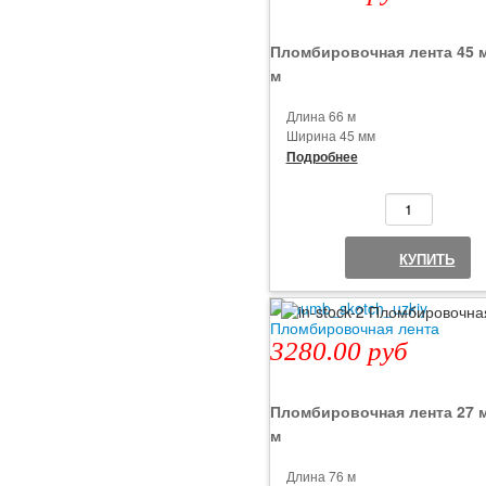
Пломбировочная лента 45 м
м
Длина 66 м
Ширина 45 мм
В рулоне отрезков 440 шт
Подробнее
Вес 0.185 кг
Лента оставляет след на
поверхностях
Отрезки номерные
Минимальный заказ от 1 рулон
КУПИТЬ
3280.00 руб
Пломбировочная лента 27 м
м
Длина 76 м