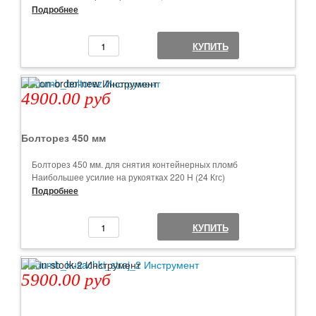
Наибольшее усилие на рукоятках 200 Н (20 Кгс)
Подробнее
Габаритные размеры 200 мм х 60 мм х 22 мм.
Масса 0,34 кг
КУПИТЬ
Упаковка 1 штука в коробке
4900.00 руб
Болторез 450 мм
Болторез 450 мм. для снятия контейнерных пломб
Наибольшее усилие на рукоятках 220 Н (24 Кгс)
Габаритные размеры 470 мм х 135 мм х 30мм.
Подробнее
Масса 1,6 кг
Упаковка 1 штука в коробке
КУПИТЬ
5900.00 руб