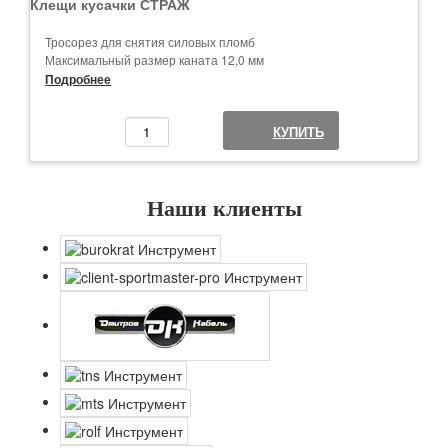
Клещи кусачки СТРАЖ
Тросорез для снятия силовых пломб
Максимальный размер каната 12,0 мм
Наибольшее усилие на рукоятках 260 Н (26 Кгс)
Подробнее
Габаритные размеры 770 мм х 170 мм х 47мм.
Масса 3,8 кг
КУПИТЬ
Упаковка 1 штука в коробке
Наши клиенты