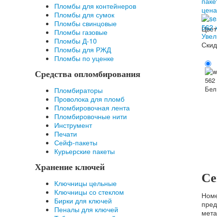
Пломбы для контейнеров
Пломбы для сумок
Пломбы свинцовые
Цвет
Пломбы газовые
Увел
Пломбы Д-10
Скид
Пломбы для РЖД
Пломбы по уценке
Средства опломбирования
Бел
Пломбираторы
Проволока для пломб
Пломбировочная лента
Пломбировочные нити
Инструмент
Печати
Сейф-пакеты
Курьерские пакеты
Хранение ключей
Се
Ключницы цельные
Ключницы со стеклом
Номе
Бирки для ключей
пред
Пеналы для ключей
мета