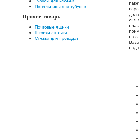
Тубусы для ключей
паке
Пенальницы для тубусов
воро
дела
Прочие товары
сигн
плас
Почтовые ящики
прим
Шкафы аптечки
на с
Стяжки для проводов
Возм
надп