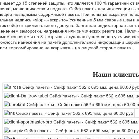
т имеет до 15 степеней защиты, что является 100 % гарантией от 
вства, мошенничества и подлога. Сейф пакеты для инкассации вы
ющей невидимым содержимое пакета. При попытке вскрытия по вс
альная надпись «stop» «вскрыто» Усиленные 5 мм сварные швы и
тик сейф от криминального доступа. Защитная индикаторная лента
енением заморозки, нагревания или химических реактивов. Налич
амом конверте и на 3-х отрывных купонах существенно увеличивае
ожность нанесения на пакете дополнительной информации шари
иси «опломбировано не вскрывать» на лицевой стороне пакета.
Наши клиент