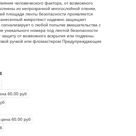
влияния человеческого фактора, от возможного
полнены из непрозрачной многослойной пленки,
ей площади ленты безопасности проявляется
 нанесенный микротекст надежно защищает
 сигнализирует о любой попытке вмешательства с
ие уникального номера под лентой безопасности
т защиту от возможного вскрытия или подмены.
ковой ручкой или фломастером Предупреждающие
ы