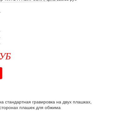
т
.
.
.
РУБ
а стандартная гравировка на двух плашках,
х сторонах плашек для обжима