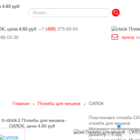
SEARCH
+7
(499)
375-69-64
398-03-36
почта:
i
Главная
Пломбы для мешков
СИЛОК
Пластиковая пломба С
пломба для мешков
Материал полипропиле
Диаметр 7.6 мм
Усилие на разрыв: 45 кгс