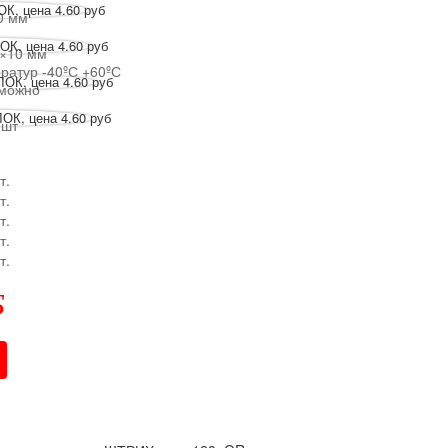
0 мм
0×10 мм
ратур -40ºС +60ºС
зможно
 шт
т.
т.
т.
т.
т.
Б