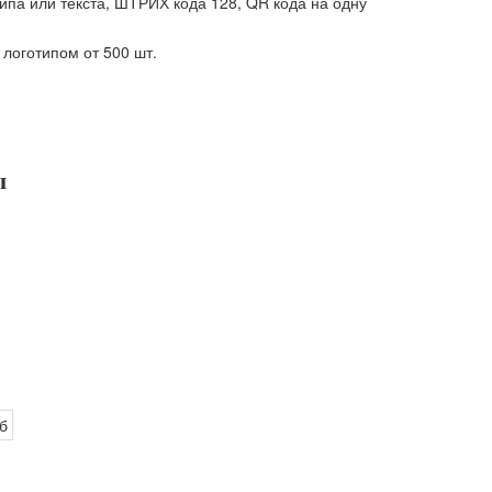
ипа или текста, ШТРИХ кода 128, QR кода на одну
 логотипом от 500 шт.
ы