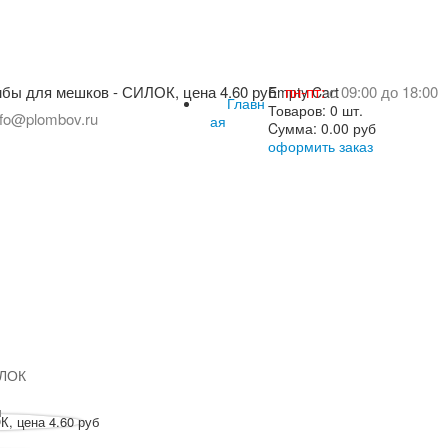
пн-пт:
с 09:00 до 18:00
Empty Cart
Главн
Товаров:
0 шт.
nfo@plombov.ru
ая
Cумма:
0.00 руб
оформить заказ
ИЛОК
н