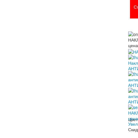
С
Цвет
Увел
Скид