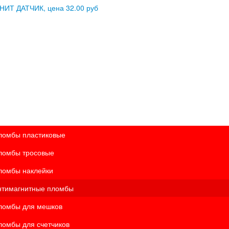
ломбы пластиковые
ломбы тросовые
ломбы наклейки
нтимагнитные пломбы
ломбы для мешков
ломбы для счетчиков