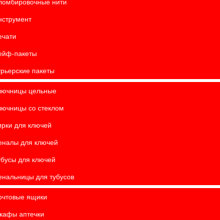
ломбировочные нити
нструмент
ечати
ейф-пакеты
урьерские пакеты
лючницы цельные
лючницы со стеклом
ирки для ключей
еналы для ключей
убусы для ключей
енальницы для тубусов
очтовые ящики
кафы аптечки