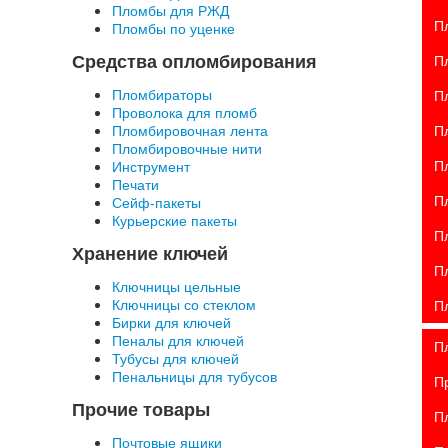
Пломбы для РЖД
П
Пломбы по уценке
Средства опломбирования
П
Пломбираторы
П
Проволока для пломб
Пломбировочная лента
П
Пломбировочные нити
П
Инструмент
Печати
П
Сейф-пакеты
Курьерские пакеты
П
Хранение ключей
П
Ключницы цельные
Ключницы со стеклом
П
Бирки для ключей
Пеналы для ключей
П
Тубусы для ключей
Пенальницы для тубусов
П
Прочие товары
П
Почтовые ящики