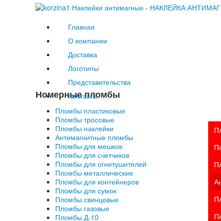
Главная
О компании
Доставка
Логотипы
Представительства
Номерные пломбы
Контакты
Пломбы пластиковые
Пломбы тросовые
Пломбы наклейки
П
Антимагнитные пломбы
Пломбы для мешков
П
Пломбы для счетчиков
Пломбы для огнетушителей
П
Пломбы металлические
Пломбы для контейнеров
А
Пломбы для сумок
П
Пломбы свинцовые
Пломбы газовые
П
Пломбы Д-10