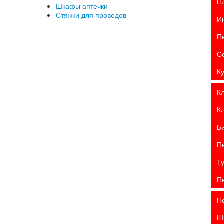
П
Шкафы аптечки
Стяжки для проводов
И
П
С
К
К
К
Б
П
Т
П
П
Ш