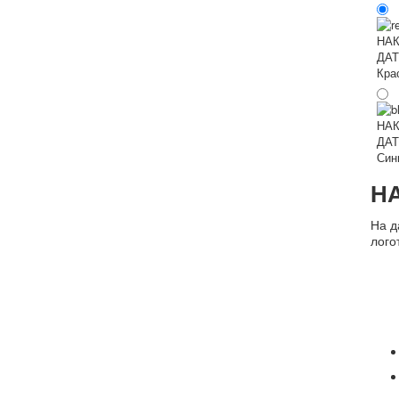
Кра
Син
Н
На д
лого