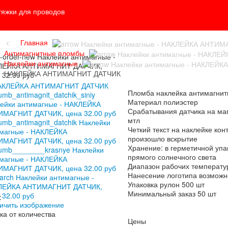
тяжки для проводов
Главная
Антимагнитные пломбы
Наклейки антимагные
НАКЛЕЙКА АНТИМАГНИТ ДАТЧИК
Пломба наклейка антимагнитн
Материал полиэстер
Срабатывания датчика на маг
мтл
Четкий текст на наклейке кон
произошло вскрытие
Хранение: в герметичной упа
прямого солнечного света
Диапазон рабочих температу
Нанесение логотипа возможн
Упаковка рулон 500 шт
Минимальный заказ 50 шт
:
ичить изображение
ка от количества
Цены