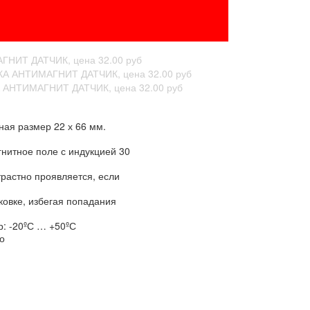
ая размер 22 х 66 мм.
нитное поле с индукцией 30
трастно проявляется, если
ковке, избегая попадания
р: -20ºС … +50ºС
о