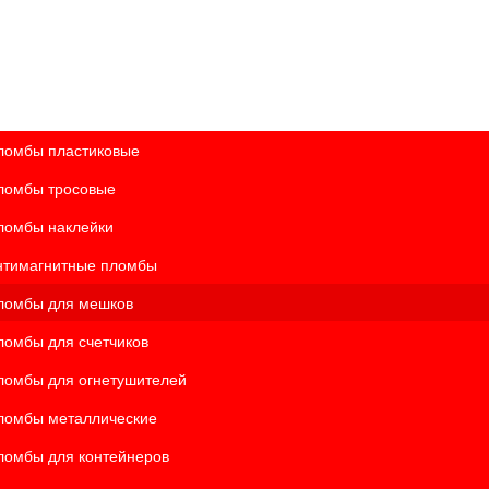
ломбы пластиковые
ломбы тросовые
ломбы наклейки
нтимагнитные пломбы
ломбы для мешков
ломбы для счетчиков
ломбы для огнетушителей
ломбы металлические
ломбы для контейнеров