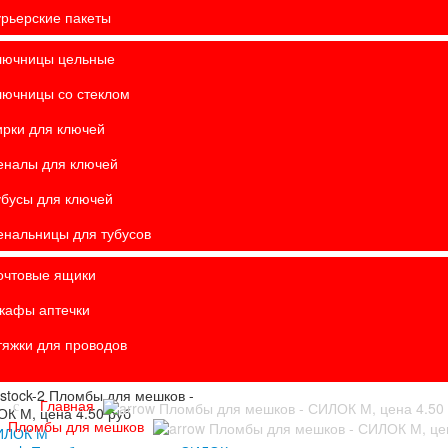
урьерские пакеты
лючницы цельные
лючницы со стеклом
ирки для ключей
еналы для ключей
убусы для ключей
енальницы для тубусов
очтовые ящики
кафы аптечки
тяжки для проводов
Главная
Пломбы для мешков