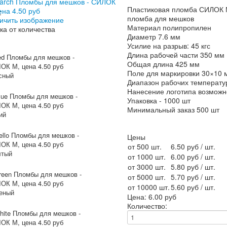
Пластиковая пломба СИЛОК
:
пломба для мешков
ичить изображение
Материал полипропилен
ка от количества
Диаметр 7.6 мм
Усилие на разрыв: 45 кгс
Длина рабочей части 350 мм
Общая длина 425 мм
Поле для маркировки 30×10 
сный
Диапазон рабочих температу
Нанесение логотипа возможн
Упаковка - 1000 шт
Минимальный заказ 500 шт
ий
Цены
от 500 шт.
6.50 руб
/ шт.
тый
от 1000 шт.
6.00 руб
/ шт.
от 3000 шт.
5.80 руб
/ шт.
от 5000 шт.
5.70 руб
/ шт.
от 10000 шт.
5.60 руб
/ шт.
еный
Цена:
6.00 руб
Количество: