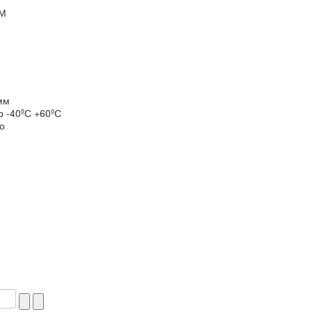
 М
мм
р -40ºС +60ºС
о