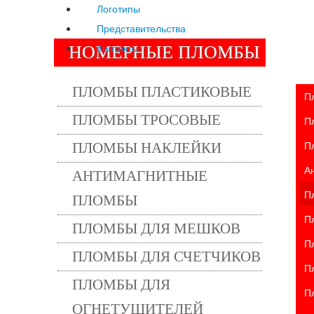
Логотипы
Представительства
Контакты
НОМЕРНЫЕ ПЛОМБЫ
ПЛОМБЫ ПЛАСТИКОВЫЕ
П
ПЛОМБЫ ТРОСОВЫЕ
П
П
ПЛОМБЫ НАКЛЕЙКИ
А
АНТИМАГНИТНЫЕ
П
ПЛОМБЫ
П
ПЛОМБЫ ДЛЯ МЕШКОВ
П
ПЛОМБЫ ДЛЯ СЧЕТЧИКОВ
П
ПЛОМБЫ ДЛЯ
П
ОГНЕТУШИТЕЛЕЙ