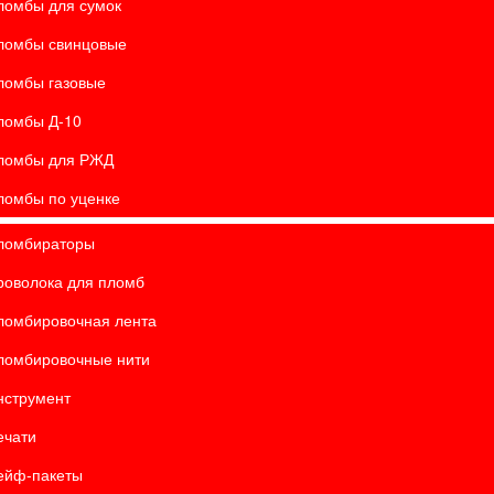
ломбы для сумок
ломбы свинцовые
ломбы газовые
ломбы Д-10
ломбы для РЖД
ломбы по уценке
ломбираторы
роволока для пломб
ломбировочная лента
ломбировочные нити
нструмент
ечати
ейф-пакеты